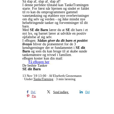
Så slap af, slap af, slap af!
I denne perfekte tilstand kan TankeTræningen
starte. For først når hjernen og sindet er faldet
til ro kan du omprogrammere gammel
vanetænkning og etablere nye overbevisninger
om dig selv og verden - og ikke mindst nye
helsebringende tanker og forventninger til dit
barn.
Med
SE dit Barn
lærer du at
SE
dit barn i et
nyt lys, og barnet lærer at udvikle en positiv
opfattelse af sig selv.
I eBogen:
Sådan giver du dit barn et positivt
livssyn
bliver du præsenteret for de 3
kendsgerninger der er fundamentet i
SE dit
Barn
og som du kan bruge til at skabe sunde
tankemønstre og trivsel i familien.
eBogen koster kun din mail:
Få eBogen her
De bedste Tanker
SE dit Barn
13 Nov '19 13:00
Af Elsebeth Gronemann
Under
TankeTræning
3 min læsning
Del
Send indlæg
Del
Pin