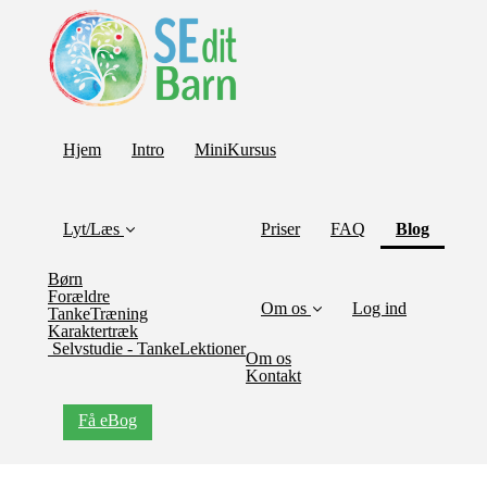
Hjem
Intro
MiniKursus
(curren
Lyt/Læs
Priser
FAQ
Blog
Børn
Forældre
Om os
Log ind
TankeTræning
Karaktertræk
Selvstudie - TankeLektioner
Om os
Kontakt
Få eBog