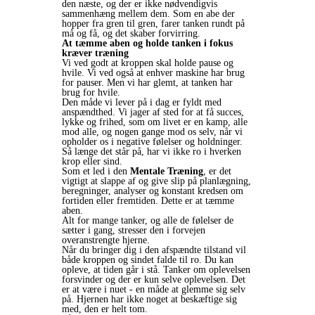
den næste, og der er ikke nødvendigvis
sammenhæng mellem dem. Som en abe der
hopper fra gren til gren, farer tanken rundt på
må og få, og det skaber forvirring.
At tæmme aben og holde tanken i fokus
kræver træning
Vi ved godt at kroppen skal holde pause og
hvile. Vi ved også at enhver maskine har brug
for pauser. Men vi har glemt, at tanken har
brug for hvile.
Den måde vi lever på i dag er fyldt med
anspændthed. Vi jager af sted for at få succes,
lykke og frihed, som om livet er en kamp, alle
mod alle, og nogen gange mod os selv, når vi
opholder os i negative følelser og holdninger.
Så længe det står på, har vi ikke ro i hverken
krop eller sind.
Som et led i den
Mentale Træning
, er det
vigtigt at slappe af og give slip på planlægning,
beregninger, analyser og konstant kredsen om
fortiden eller fremtiden. Dette er at tæmme
aben.
Alt for mange tanker, og alle de følelser de
sætter i gang, stresser den i forvejen
overanstrengte hjerne.
Når du bringer dig i den afspændte tilstand vil
både kroppen og sindet falde til ro. Du kan
opleve, at tiden går i stå. Tanker om oplevelsen
forsvinder og der er kun selve oplevelsen. Det
er at være i nuet - en måde at glemme sig selv
på. Hjernen har ikke noget at beskæftige sig
med, den er helt tom.