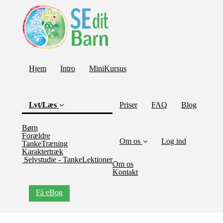
Hjem
Intro
MiniKursus
Lyt/Læs
Priser
FAQ
Blog
(current)
Børn
Forældre
Om os
Log ind
TankeTræning
Karaktertræk
Selvstudie - TankeLektioner
Om os
Kontakt
Få eBog